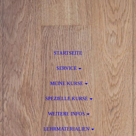
STARTSEITE
SERVICE
MEINE KURSE
SPEZIELLE KURSE
WEITERE INFOS
LEHRMATERIALIEN