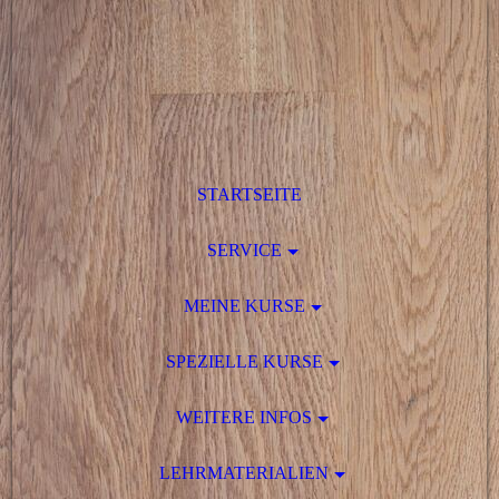
STARTSEITE
SERVICE
MEINE KURSE
SPEZIELLE KURSE
WEITERE INFOS
LEHRMATERIALIEN