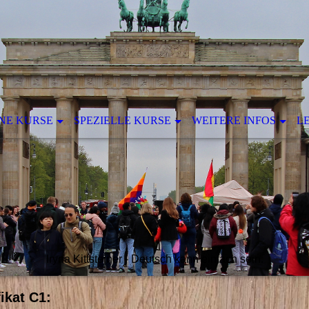
NE KURSE
SPEZIELLE KURSE
WEITERE INFOS
L
Iryna Kittsteiner - Deutsch kann einfach sein.
ikat C1: