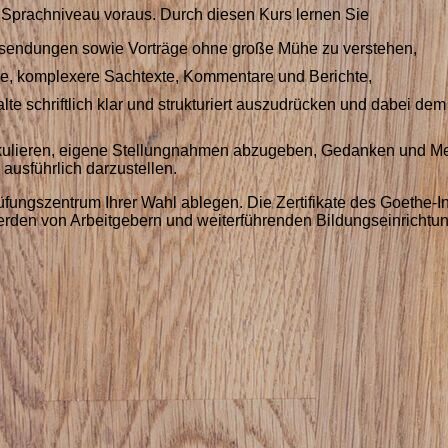
es Sprachniveau voraus. Durch diesen Kurs lernen Sie
-sendungen sowie Vorträge ohne große Mühe zu verstehen,
ere, komplexere Sachtexte, Kommentare und Berichte,
te schriftlich klar und strukturiert auszudrücken und dabei dem
tikulieren, eigene Stellungnahmen abzugeben, Gedanken und 
ausführlich darzustellen.
üfungszentrum Ihrer Wahl ablegen. Die Zertifikate des Goethe-In
rden von Arbeitgebern und weiterführenden Bildungseinrichtun