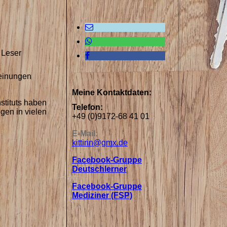
 Leser
Meinungen
Meine Kontaktdaten:
stituts haben
Telefon:
gen in vielen
+49 (0)9172-68 41 01
E-Mail:
kittirin@gmx.de
Facebook-Gruppe
Deutschlerner
Facebook-Gruppe
Mediziner (FSP)