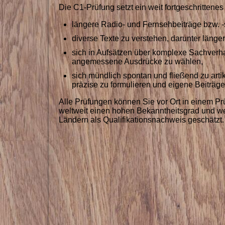
Die C1-Prüfung setzt ein weit fortgeschritten
längere Radio- und Fernsehbeiträge bzw. 
diverse Texte zu verstehen, darunter läng
sich in Aufsätzen über komplexe Sachverhal
angemessene Ausdrücke zu wählen,
sich mündlich spontan und fließend zu ar
präzise zu formulieren und eigene Beiträge 
Alle Prüfungen können Sie vor Ort in einem Pr
weltweit einen hohen Bekanntheitsgrad und we
Ländern als Qualifikationsnachweis geschätzt.