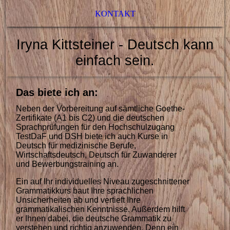
KONTAKT
Iryna Kittsteiner - Deutsch kann
einfach sein.
Das biete ich an:
Neben der Vorbereitung auf sämtliche Goethe-
Zertifikate (A1 bis C2) und die deutschen
Sprachprüfungen für den Hochschulzugang
TestDaF und DSH biete ich auch Kurse in
Deutsch für medizinische Berufe,
Wirtschaftsdeutsch, Deutsch für Zuwanderer
und Bewerbungstraining an.
Ein auf Ihr individuelles Niveau zugeschnittener
Grammatikkurs baut Ihre sprachlichen
Unsicherheiten ab und vertieft Ihre
grammatikalischen Kenntnisse. Außerdem hilft
er Ihnen dabei, die deutsche Grammatik zu
verstehen und richtig anzuwenden. Denn ein