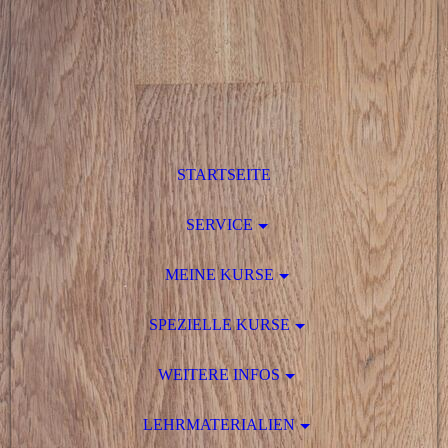
STARTSEITE
SERVICE
MEINE KURSE
SPEZIELLE KURSE
WEITERE INFOS
LEHRMATERIALIEN